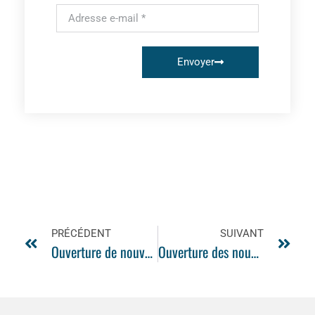
Envoyer
PRÉCÉDENT
SUIVANT
Ouverture de nouvelles consultations non programmées, en partenariat avec CMA (Centre Médical d’Appui)
Ouverture des nouvelles Urgences Pédiatriques à l’Hôpital Saint Camille !