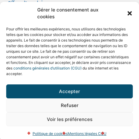
Offres d’emploi
Gérer le consentement aux
Candidature spontanée
cookies
Demande de tournage
Pour offrir les meilleures expériences, nous utilisons des technologies
telles que les cookies pour stocker et/ou accéder aux informations des
appareils. Le fait de consentir à ces technologies nous permettra de
traiter des données telles que le comportement de navigation ou les ID
uniques sur ce site. Le fait de ne pas consentir ou de retirer son
consentement peut avoir un effet négatif sur certaines caractéristiques
Mentions légales et CGU
et fonctions. En cliquant sur accepter, je déclare avoir pris connaissance
des
conditions générales d’utilisation (CGU)
du site internet et les
Politique de confidentialité
accepter.
Politique de cookies
Accepter
Plan du site
Refuser
© 2026 Hôpital Saint Camille
Voir les préférences
Réalisation
AdgenSii
– Agence de Communication Paris
Marne la Vallée 77 – Tous droits réservés
Politique de cookies
Mentions légales CGU