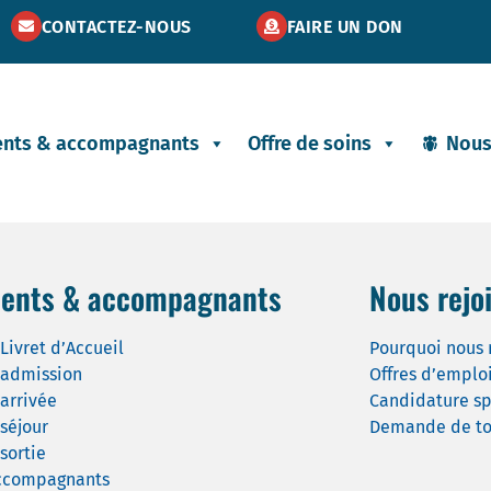
CONTACTEZ-NOUS
FAIRE UN DON
ents & accompagnants
Offre de soins
Nous
ients & accompagnants
Nous rejo
Livret d’Accueil
Pourquoi nous 
 admission
Offres d’emplo
 arrivée
Candidature s
 séjour
Demande de to
sortie
ccompagnants