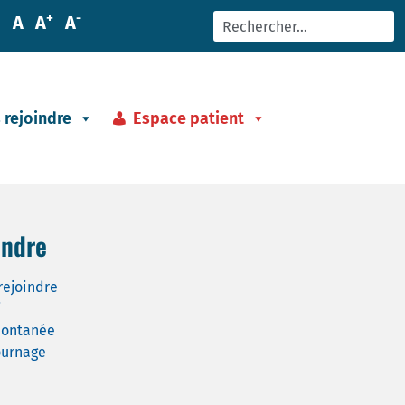
+
-
A
A
A
 rejoindre
Espace patient
indre
rejoindre
i
pontanée
urnage