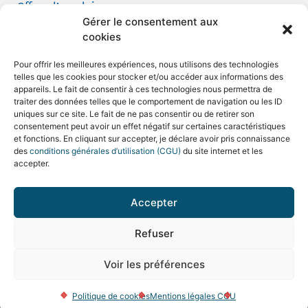
Offres d’emploi
Gérer le consentement aux
Candidature spontanée
cookies
Demande de tournage
Pour offrir les meilleures expériences, nous utilisons des technologies
telles que les cookies pour stocker et/ou accéder aux informations des
appareils. Le fait de consentir à ces technologies nous permettra de
traiter des données telles que le comportement de navigation ou les ID
uniques sur ce site. Le fait de ne pas consentir ou de retirer son
consentement peut avoir un effet négatif sur certaines caractéristiques
Mentions légales et CGU
et fonctions. En cliquant sur accepter, je déclare avoir pris connaissance
des
conditions générales d’utilisation (CGU)
du site internet et les
Politique de confidentialité
accepter.
Politique de cookies
Accepter
Plan du site
Refuser
© 2026 Hôpital Saint Camille
Voir les préférences
Réalisation
AdgenSii
– Agence de Communication Paris
Marne la Vallée 77 – Tous droits réservés
Politique de cookies
Mentions légales CGU