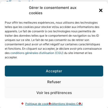
Offres d’emploi
Gérer le consentement aux
Candidature spontanée
cookies
Demande de tournage
Pour offrir les meilleures expériences, nous utilisons des technologies
telles que les cookies pour stocker et/ou accéder aux informations des
appareils. Le fait de consentir à ces technologies nous permettra de
traiter des données telles que le comportement de navigation ou les ID
uniques sur ce site. Le fait de ne pas consentir ou de retirer son
consentement peut avoir un effet négatif sur certaines caractéristiques
Mentions légales et CGU
et fonctions. En cliquant sur accepter, je déclare avoir pris connaissance
des
conditions générales d’utilisation (CGU)
du site internet et les
Politique de confidentialité
accepter.
Politique de cookies
Accepter
Plan du site
Refuser
© 2026 Hôpital Saint Camille
Voir les préférences
Réalisation
AdgenSii
– Agence de Communication Paris
Marne la Vallée 77 – Tous droits réservés
Politique de cookies
Mentions légales CGU